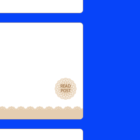
READ
POST