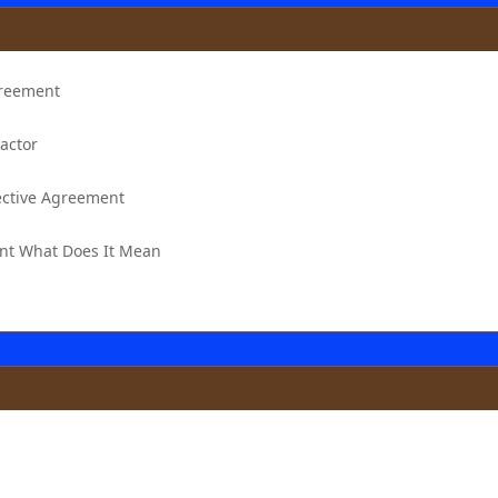
greement
actor
lective Agreement
nt What Does It Mean