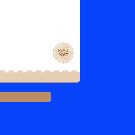
READ
POST