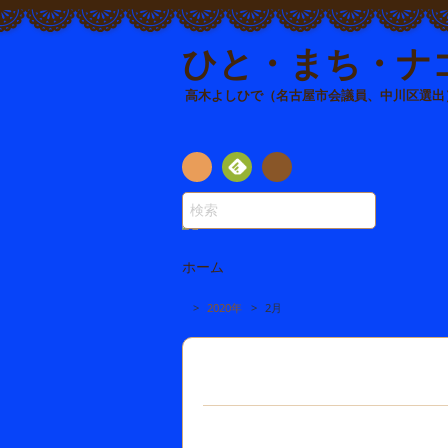
ひと・まち・ナ
高木よしひで（名古屋市会議員、中川区選出
R
連
絡先
SS
Fee
dly
ホーム
>
2020年
>
2月