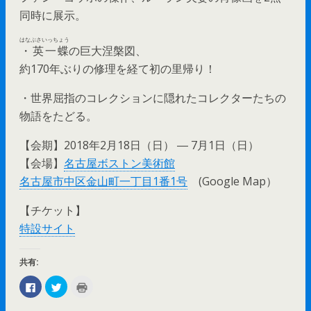
同時に展示。
はなぶさいっちょう
・英一蝶
の巨大涅槃図、
約170年ぶりの修理を経て初の里帰り！
・世界屈指のコレクションに隠れたコレクターたちの
物語をたどる。
【会期】2018年2月18日（日） ― 7月1日（日）
【会場】
名古屋ボストン美術館
名古屋市中区金山町一丁目1番1号
(Google Map）
【チケット】
特設サイト
共有:
F
ク
ク
a
リ
リ
c
ッ
ッ
e
ク
ク