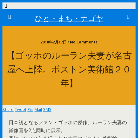
ひと・まち・ナゴヤ
2018年2月17日 • No Comments
【ゴッホのルーラン夫妻が名古
屋へ上陸。ボストン美術館２０
年】
Share
Tweet
Pin
Mail
SMS
日本初となるファン・ゴッホの傑作、ルーラン夫妻の
肖像画を2点同時に展示。