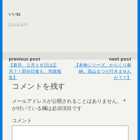
b
し
し
o
て
て
o
T
印
いいね:
k
w
刷
で
i
(
共
t
新
読み込み中...
有
t
し
す
e
い
る
r
ウ
に
で
ィ
は
共
ン
ク
有
ド
リ
(
ウ
ッ
新
で
ク
し
開
previous post
next post
し
い
き
て
ウ
ま
【新月。２月１６日は正
【本物シリーズ。からくり奉
く
ィ
す
だ
ン
)
月？！部分日食も。市政報
納。高山まつり行きません
さ
ド
告】
か？？】
い
ウ
(
で
コメントを残す
新
開
し
き
い
ま
ウ
す
メールアドレスが公開されることはありません。
*
ィ
)
ン
が付いている欄は必須項目です
ド
ウ
で
開
コメント
き
ま
す
)