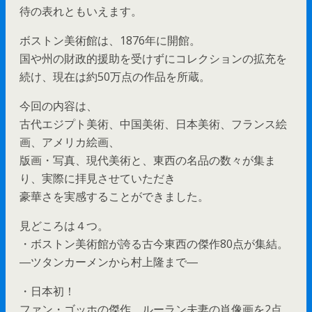
待の表れともいえます。
ボストン美術館は、1876年に開館。
国や州の財政的援助を受けずにコレクションの拡充を
続け、現在は約50万点の作品を所蔵。
今回の内容は、
古代エジプト美術、中国美術、日本美術、フランス絵
画、アメリカ絵画、
版画・写真、現代美術と、東西の名品の数々が集ま
り、実際に拝見させていただき
豪華さを実感することができました。
見どころは４つ。
・ボストン美術館が誇る古今東西の傑作80点が集結。
―ツタンカーメンから村上隆まで―
・日本初！
ファン・ゴッホの傑作、ルーラン夫妻の肖像画を2点