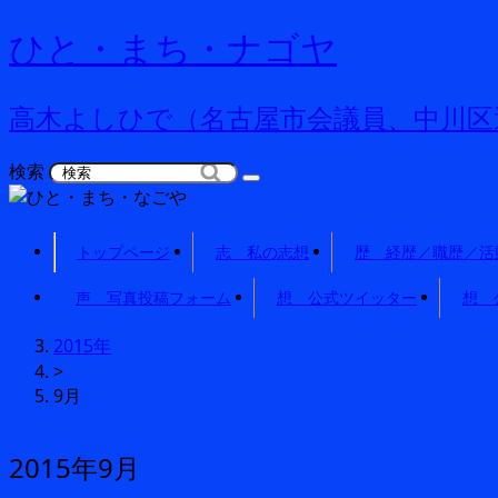
ひと・まち・ナゴヤ
高木よしひで（名古屋市会議員、中川区
検索
トップページ
志 私の志想
歴 経歴／職歴／活
声 写真投稿フォーム
想 公式ツイッター
想 
2015年
>
9月
2015年9月