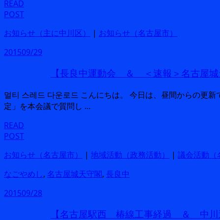
READ
POST
お知らせ（主に中川区）
|
お知らせ（名古屋市）
2015
09/29
【長良中運動会 ＆ ＜速報＞名古屋城
멀티 스레드 다운로드 こんにちは。 今日は、昼間からの更新
定」を本会議で質問し …
READ
POST
お知らせ（名古屋市）
|
地域活動（政務活動）
|
議会活動（
なごやめし
,
名古屋城天守閣
,
長良中
2015
09/28
【名古屋駅西 椿線工事経過 ＆ 中川