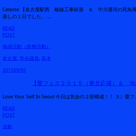
Celeste 【名古屋駅西 椿線工事経過 ＆ 中川運河の死
蒸しの１日でした。 …
READ
POST
地域活動（政務活動）
名古屋
,
市会議員
,
高木
2015
09/05
【愛フェス２０１５（東北応援）＆ 地
Love Your Self In Seoul 今日は気合の２部構成！！ 
READ
POST
活動