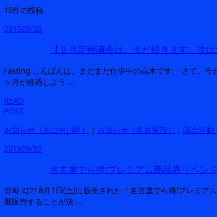
10件の投稿
2015
09/30
【９月定例議会は、まだ続きます。次は
Fasting こんばんは。まだまだ仕事中の高木です。 さて、
ヶ月が経過しよう …
READ
POST
お知らせ（主に中川区）
|
お知らせ（名古屋市）
|
議会活動
2015
09/30
名古屋でら得!プレミアム商品券リベン
영화 감기 8月1日(土)に販売された「名古屋でら得!プレミア
選販売することが決 …