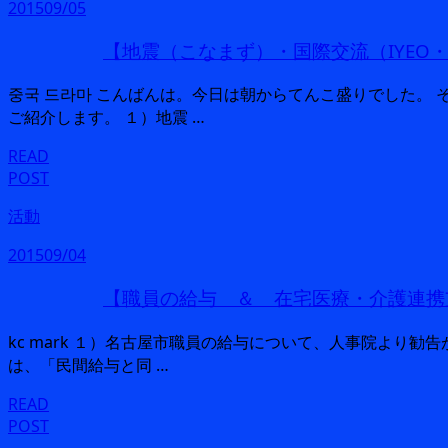
2015
09/05
【地震（こなまず）・国際交流（IYEO
중국 드라마 こんばんは。今日は朝からてんこ盛りでした。 
ご紹介します。 １）地震 …
READ
POST
活動
2015
09/04
【職員の給与 ＆ 在宅医療・介護連携
kc mark １）名古屋市職員の給与について、人事院より勧
は、「民間給与と同 …
READ
POST