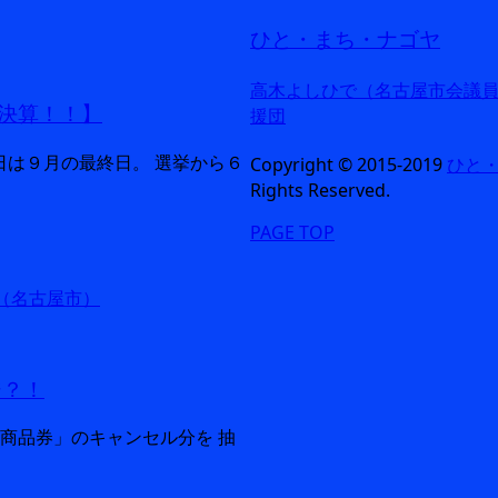
ひと・まち・ナゴヤ
高木よしひで（名古屋市会議
決算！！】
援団
今日は９月の最終日。 選挙から６
Copyright © 2015-2019
ひと
Rights Reserved.
PAGE TOP
（名古屋市）
ジ？！
ム商品券」のキャンセル分を 抽