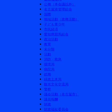
公務（本会議以外）
名古屋港管理組合
国際
地域活動（政務活動）
子ども青少年
市民経済
愛知県競馬組合
政治活動
教育
未分類
活動
消防・救急
環境局
病院局
総務
緑政土木局
観光文化交流局
警察
議会活動（名古屋市）
議員報酬
財政
財政福祉委員会