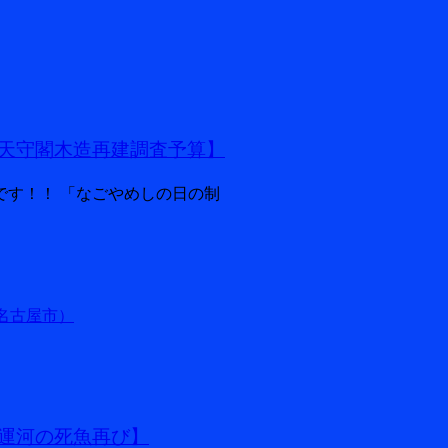
天守閣木造再建調査予算】
です！！ 「なごやめしの日の制
名古屋市）
運河の死魚再び】