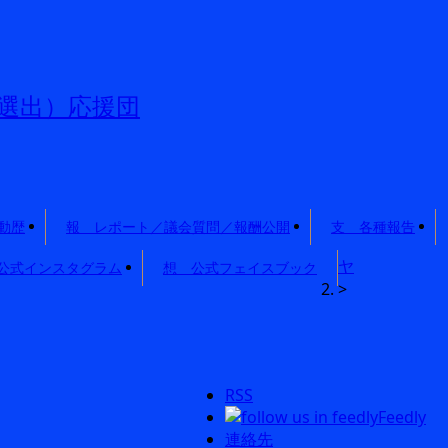
選出）応援団
動歴
報 レポート／議会質問／報酬公開
支 各種報告
ヤ
公式インスタグラム
想 公式フェイスブック
>
RSS
Feedly
連絡先