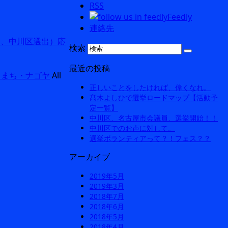
RSS
Feedly
連絡先
員、中川区選出）応
検索
最近の投稿
・まち・ナゴヤ
All
正しいことをしたければ、偉くなれ。
髙木よしひで選挙ロードマップ【活動予
定一覧】
中川区、名古屋市会議員、選挙開始！！
中川区でのお声に対して。
選挙ボランティアって？！フェス？？
アーカイブ
2019年5月
2019年3月
2018年7月
2018年6月
2018年5月
2018年4月