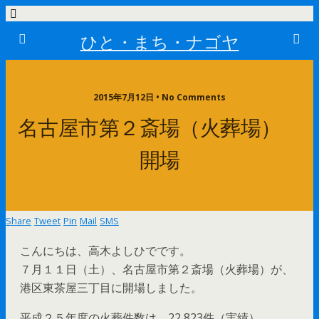
ひと・まち・ナゴヤ
2015年7月12日 • No Comments
名古屋市第２斎場（火葬場）
開場
Share
Tweet
Pin
Mail
SMS
こんにちは、高木よしひでです。
７月１１日（土）、名古屋市第２斎場（火葬場）が、
港区東茶屋三丁目に開場しました。
平成２５年度の火葬件数は、22,823件（実績）。