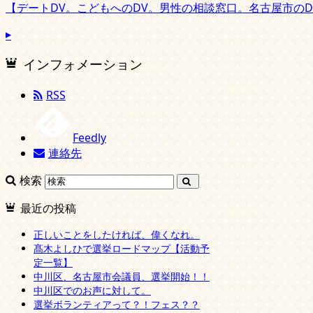
【デートDV。こどもへのDV。男性の相談窓口。名古屋市のD
インフォメーション
RSS
Feedly
連絡先
検索
最近の投稿
正しいことをしたければ、偉くなれ。
髙木よしひで選挙ロードマップ【活動予
定一覧】
中川区、名古屋市会議員、選挙開始！！
中川区でのお声に対して。
選挙ボランティアって？！フェス？？