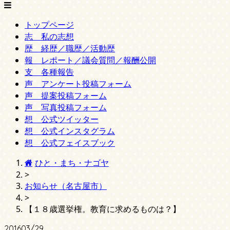
トップページ
志 私の志想
歴 経歴／職歴／活動歴
報 レポート／議会質問／報酬公開
支 各種報告
声 アンケート投稿フォーム
声 提案投稿フォーム
声 写真投稿フォーム
想 公式ツイッター
想 公式インスタグラム
想 公式フェイスブック
ひと・まち・ナゴヤ
>
お知らせ（名古屋市）
>
【１８歳選挙権。教育に求めるものは？】
2016
03/29