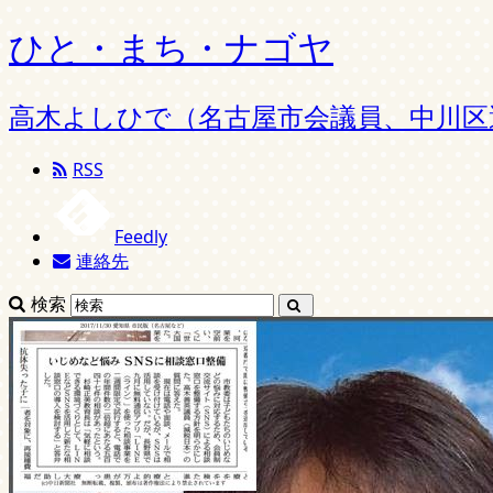
ひと・まち・ナゴヤ
高木よしひで（名古屋市会議員、中川区
RSS
Feedly
連絡先
検索