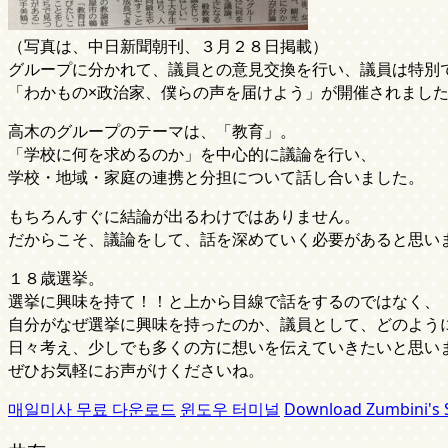
（写真は、中日新聞朝刊、３月２８日掲載）
グループに分かれて、議員との意見交換を行い、議員は特別
「わかもの×政治家、僕らの声を届けよう」が開催されまし
高木のグループのテーマは、「教育」。
「学校に何を求めるのか」を中心的に議論を行い、
学校・地域・家庭の連携と分担について話し合いました。
もちろんすぐに結論が出るわけではありません。
だからこそ、議論をして、話を深めていく必要があると思い
１８歳選挙。
選挙に興味を持て！！と上から目線で話をするのではなく、
自分がなぜ選挙に興味を持ったのか、議員として、どのよう
日々考え、少しでも多くの方に想いを伝えていきたいと思い
ぜひお気軽にお声がけくださいね。
매일미사 무료 다운로드
윈도우 터미널
Download Zumbini's S