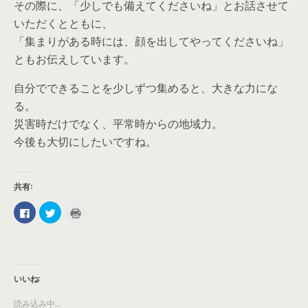
その際に、「少しでも備えてくださいね」とお話させて
いただくとともに、
「集まりがある時には、顔を出してやってくださいね」
ともお伝えしています。
自分でできることを少しずつ集めると、大きな力にな
る。
災害時だけでなく、平常時からの地域力。
今後も大切にしたいですね。
共有:
F
ク
ク
a
リ
リ
c
ッ
ッ
e
ク
ク
b
し
し
o
て
て
o
T
印
k
w
刷
で
i
(
いいね:
共
t
新
有
t
し
す
e
い
読み込み中...