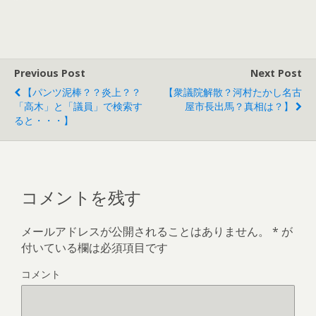
る
r
ウ
に
で
ィ
は
共
ン
ク
有
ド
リ
(
ウ
ッ
新
で
ク
し
開
し
い
き
て
ウ
ま
Previous Post
Next Post
く
ィ
す
だ
ン
)
【パンツ泥棒？？炎上？？
【衆議院解散？河村たかし名古
さ
ド
い
ウ
「高木」と「議員」で検索す
屋市長出馬？真相は？】
(
で
新
開
ると・・・】
し
き
い
ま
ウ
す
ィ
)
ン
ド
ウ
で
コメントを残す
開
き
ま
す
メールアドレスが公開されることはありません。
)
*
が
付いている欄は必須項目です
コメント